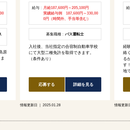
給与 :
月給187,600円～205,100円
給
00
実績給与例 187,600円～330,00
0円（時間外、手当等含む）
ス
募集職種 :
バス運転士
入社後、当社指定の合宿制自動車学校
経
島原
にて大型二種免許を取得できます。
絡
しま
（条件あり）
る
す
地
応募する
詳細を見る
情報更新日 ｜ 2025.01.28
情報更新日 