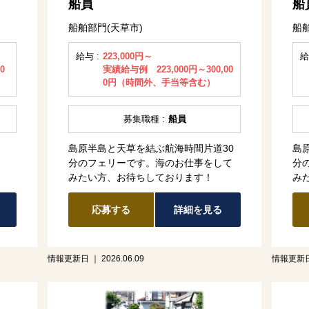
船員
船
船舶部門(天草市)
船
給与 :
223,000円～
給
0
実績給与例 223,000円～300,00
0円（時間外、手当等含む）
募集職種 :
船員
島原半島と天草を結ぶ航海時間片道30
島
分のフェリーです。海のお仕事をして
分
みたい方、お待ちしております！
み
応募する
詳細を見る
情報更新日 ｜ 2026.06.09
情報更新日 