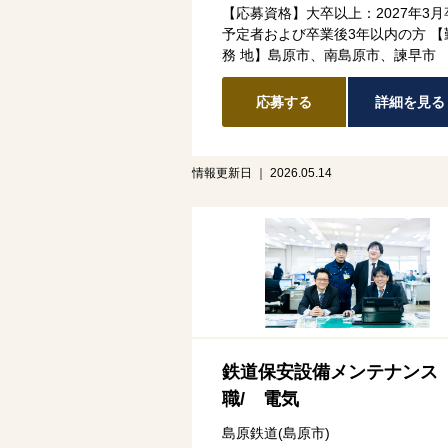
【応募資格】大卒以上：2027年3月
予定者および卒業後3年以内の方 【
務 地】島原市、南島原市、諫早市
応募する
詳細を見る
情報更新日 ｜ 2026.05.14
鉄道保安設備メンテナンス
職/ 電気
島原鉄道(島原市)