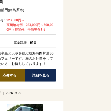
員
舶部門(南島原市)
与 :
223,000円～
実績給与例 223,000円～300,00
0円（時間外、手当等含む）
募集職種 :
船員
原半島と天草を結ぶ航海時間片道30
のフェリーです。海のお仕事をして
たい方、お待ちしております！
応募する
詳細を見る
｜ 2026.06.09