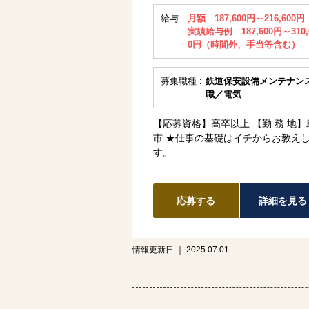
給与 :
月額 187,600円～216,600円
実績給与例 187,600円～310,
0円（時間外、手当等含む）
募集職種 :
鉄道保安設備メンテナン
職／電気
【応募資格】高卒以上 【勤 務 地】
市 ★仕事の基礎はイチからお教え
す。
応募する
詳細を見る
情報更新日 ｜ 2025.07.01