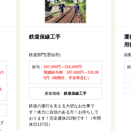
鉄道保線工手
運
用
鉄道部門(雲仙市)
自
給与 :
187,600円～216,600円
給
での
実績給与例 187,600円～330,00
0円（時間外、手当等含む）
当
募集職種 :
鉄道保線工手
鉄道の運行を支える大切なお仕事で
す！体力に自信のある方！お待ちして
おります！完全週休2日制です！（年間
げ
休日127日）
。