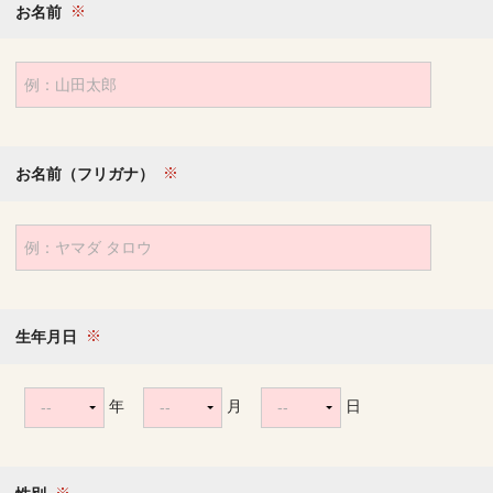
お名前
お名前（フリガナ）
生年月日
年
月
日
--
--
--