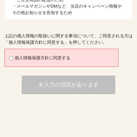
・メールマガジンやDMなど、当店のキャンペーン情報や
その他お知らせを告知するため
第三者への提供
お送りいただきました個人情報は、第三者への提供はおこ
上記の個人情報の取扱いに関する事項について、ご同意される方は
ないません。
「個人情報保護方針に同意する」を押してください。
個人情報の委託
商品の配送時に運送会社へ委託する場合がございます。
個人情報保護方針に同意する
個人情報の開示・訂正・停止のお問い合わせ
個人情報に関する開示請求、訂正依頼、利用停止、苦情、
相談等に関する問い合わせは、
未入力の項目があります
以下の「個人情報お問い合わせ窓口」までご連絡くださ
い。
お問い合わせを受けた場合、適切かつ迅速に対応いたしま
す。
＜個人情報お問い合わせ窓口＞
長崎県島原市下川尻町72番地76
島原鉄道株式会社